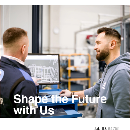
Job-ID:
64755