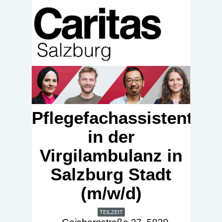
Pflegefachassistent*in
in der
Virgilambulanz in
Salzburg Stadt
(m/w/d)
TEILZEIT