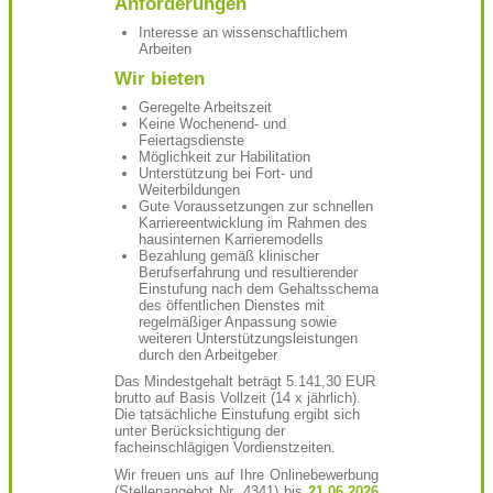
Anforderungen
Interesse an wissenschaftlichem
Arbeiten
Wir bieten
Geregelte Arbeitszeit
Keine Wochenend- und
Feiertagsdienste
Möglichkeit zur Habilitation
Unterstützung bei Fort- und
Weiterbildungen
Gute Voraussetzungen zur schnellen
Karriereentwicklung im Rahmen des
hausinternen Karrieremodells
Bezahlung gemäß klinischer
Berufserfahrung und resultierender
Einstufung nach dem Gehaltsschema
des öffentlichen Dienstes mit
regelmäßiger Anpassung sowie
weiteren Unterstützungsleistungen
durch den Arbeitgeber
Das Mindestgehalt beträgt 5.141,30 EUR
brutto auf Basis Vollzeit (14 x jährlich).
Die tatsächliche Einstufung ergibt sich
unter Berücksichtigung der
facheinschlägigen Vordienstzeiten.
Wir freuen uns auf Ihre Onlinebewerbung
(Stellenangebot Nr.
4341
) bis
21.06.2026